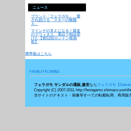
ニュース
ブランド「フェラガモ」 愛
され続ける「スターの靴職
人」
マドンナの支えになる！親友
のグウィネス、電話で相談受
けた【第52回ロンドン映画
祭】
携帯版はこちら
FX比較
|
FX口座開設
フェラガモ サンダルの通販,激安
なら
フェラガモ【Salvat
Copyright (C) 2007-2011 http://ferragamo.shimazu-yoshihi
当サイトのテキスト・画像等すべての転載転用、商用販