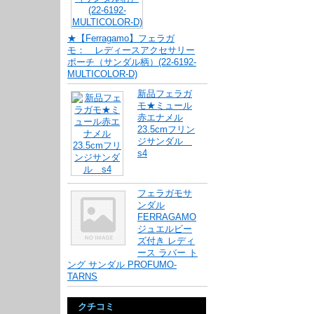
★【Ferragamo】フェラガ
モ： レディースアクセサリー
ポーチ（サンダル柄）(22-6192-
MULTICOLOR-D)
新品フェラガ
モ★ミュール
赤エナメル
23.5cmフリン
ジサンダル
s4
フェラガモサ
ンダル
FERRAGAMO
ジュエルビー
ズ付き レディ
ース ラバー ト
ング サンダル PROFUMO-
TARNS
クチコミ