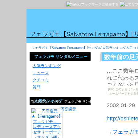
フェラガモ【Salvatore Ferragamo】[サンダル]人気ランキング＆口コ
数年前の足
フェラガモ サンダルメニュー
人気ランキング
…ここ数年
ニュース
れに代わる
クチコミ
ごく多いと
質問
[PR] この広告は
はやりまし
ホームページを更新
人気ランキング
数年前の足元の流行 | フェラガモ サンダルの質問
2002-01-29
円高還元
http://oshie
→
フェラガ